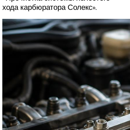
хода карбюратора Солекс».