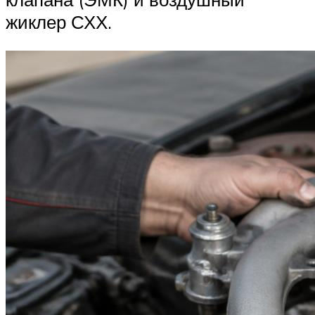
жиклер СХХ.