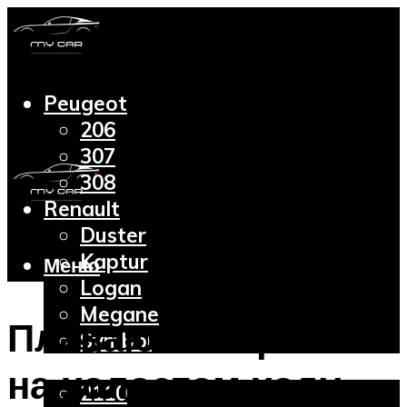
Peugeot
206
307
308
Renault
Duster
Kaptur
Меню
Logan
Megane
Плавают обороты
Symbol
Lada
на холостом ходу
2110