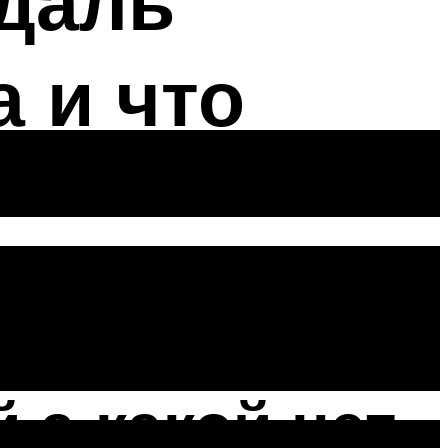
едаль
а и что
тии на
 а какой нет