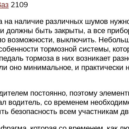
Ваз
2109
за на наличие различных шумов нужн
и должны быть закрыты, а все прибо
по возможности, выключить. Неболь
собенности тормозной системы, котор
едаль тормоза в них возникает разно
и оно минимальное, и практически 
дителем постоянно, поэтому элемент
ал водитель, со временем необходим
ить безопасность всем участникам д
фрагма, которая со временем, как л