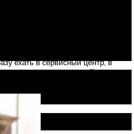
уку прислушиваются очень
 – это механическое транспортное
ые могут создавать небольшой
азу ехать в сервисный центр, в
 и предложат устранить. Педаль