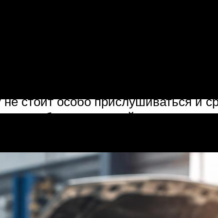
 к каждому малейшему скрипу или зв
 в них признаки поломки. Автомобиль
личество узлов и механизмов, котор
не стоит особо прислушиваться и ср
вости, обязательно найдут неполадки
е случаев издает легкое шипение.