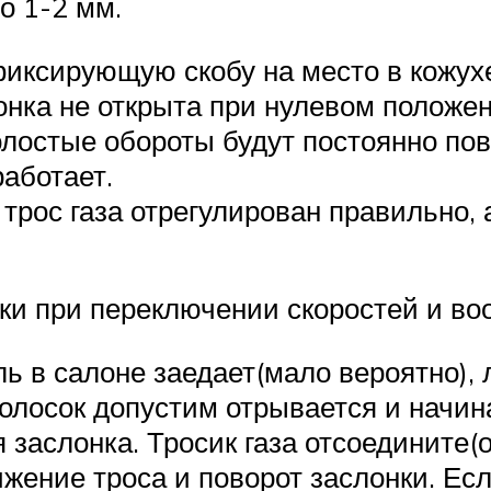
о 1-2 мм.
иксирующую скобу на место в кожухе.
онка не открыта при нулевом положе
 холостые обороты будут постоянно 
работает.
 трос газа отрегулирован правильно,
вки при переключении скоростей и во
ь в салоне заедает(мало вероятно), л
волосок допустим отрывается и начин
 заслонка. Тросик газа отсоедините(
вижение троса и поворот заслонки. Ес