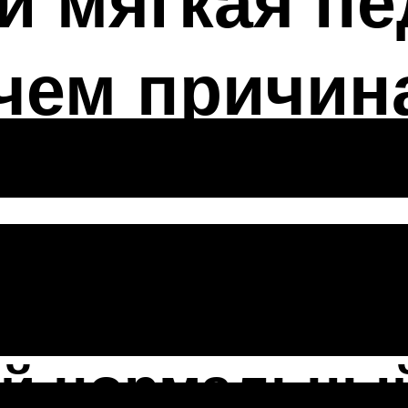
и мягкая п
 чем причин
ния при нажа
ой нормальный