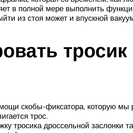
оляет в полной мере выполнить функц
йти из стоя может и впускной вакуум
ровать тросик
мощи скобы-фиксатора, которую мы р
игается трос.
жку тросика дроссельной заслонки т