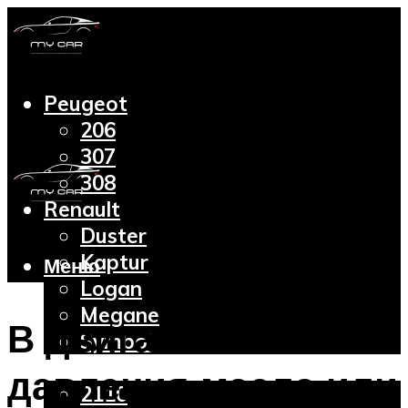
Peugeot
206
307
308
Renault
Duster
Kaptur
Меню
Logan
Megane
В двигателе нет
Symbol
Lada
давления масла или
2110