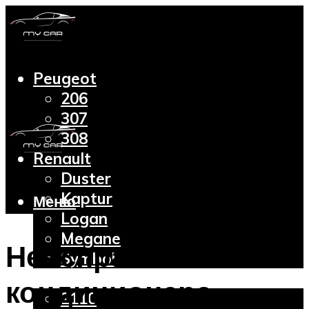
Peugeot
206
307
308
Renault
Duster
Kaptur
Меню
Logan
Megane
Неисправности
Symbol
Lada
кондиционера
2110