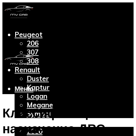
Peugeot
206
307
308
Renault
Duster
Kaptur
Меню
Logan
Megane
Классификация и
Symbol
Lada
назначение ДВС
2110