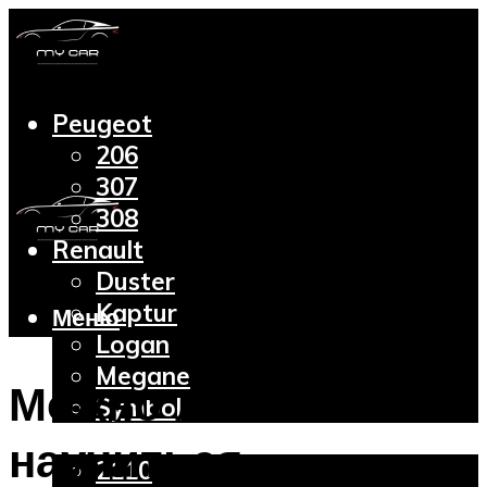
Peugeot
206
307
308
Renault
Duster
Kaptur
Меню
Logan
Megane
Можно ли
Symbol
Lada
научиться
2110