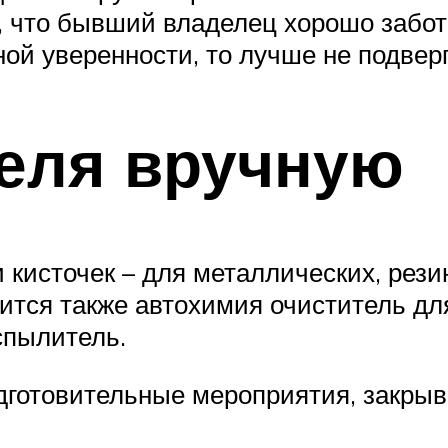
, что бывший владелец хорошо забот
ной уверенности, то лучше не подверг
теля вручную
и кисточек – для металлических, рез
тся также автохимия очиститель для
спылитель.
дготовительные мероприятия, закрыв