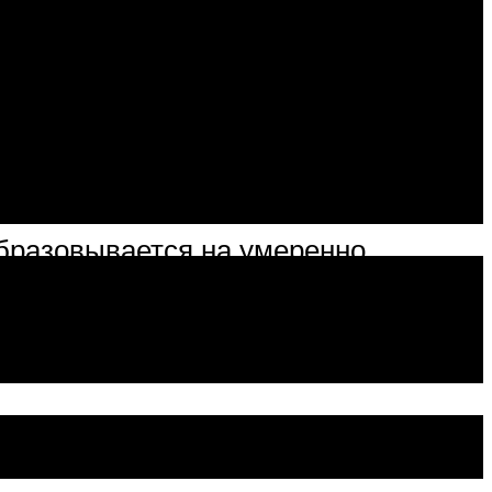
шают его работу. Когда ДВС
 Маслу приходится контактировать с
я масла. А это, в свою очередь,
тложениям в двигателе. Это может
которые нагреваются от 450 до 950°
 образовывается на умеренно
поршня и юбка, поршневые пальцы и
успензия из нерастворимых
задумываясь над тем, промывочное
 Например: