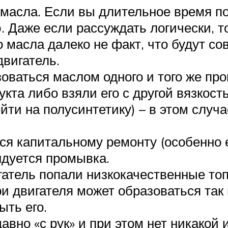
масла. Если вы длительное время по
. Даже если рассуждать логически, т
о масла далеко не факт, что будут с
двигатель.
оваться маслом одного и того же про
кта либо взяли его с другой вязкост
ейти на полусинтетику) – в этом слу
лся капитальному ремонту (особенно 
ндуется промывка.
гатель попали низкокачественные то
ри двигателя может образоваться та
ыть его.
авно «с рук» и при этом нет никакой