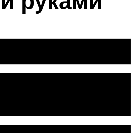
и руками
ма промывка
нутри двигателя различного рода