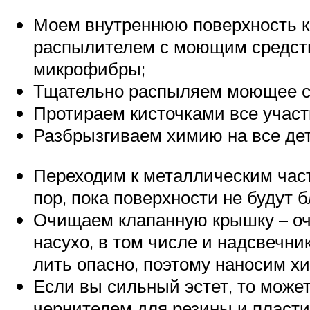
Моем внутреннюю поверхность к
распылителем с моющим средств
микрофибры;
Тщательно распыляем моющее сре
Протираем кисточками все участ
Разбрызгиваем химию на все де
Переходим к металлическим част
пор, пока поверхности не будут б
Очищаем клапанную крышку – оч
насухо, в том числе и надсвечни
лить опасно, поэтому наносим х
Если вы сильный эстет, то може
чернителем для резины и пласти