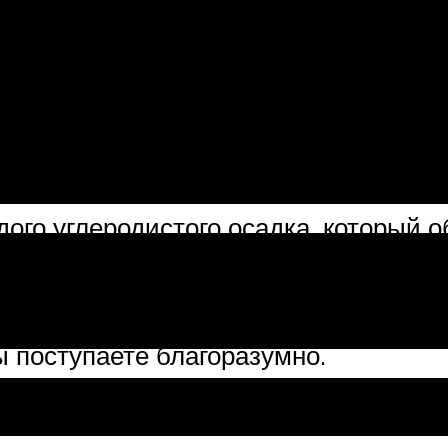
значительно снижают мощность и ухуд
остоянно циркулирует горячее масло.
лива, что вызывает процесс окислени
одуктов окисления – углеродистым о
вета и образуется на поверхностях, 
рдого углеродистого осадка, который
м страдает внутренняя поверхность 
стержни клапанов. А также шлам – с
рые присутствуют в масле. Поэтому 
ы поступаете благоразумно.
омывка двигателя нужна обязательно.