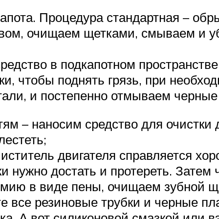
апота. Процедура стандартная – обр
ом, очищаем щетками, смываем и у
дство в подкапотном пространстве,
ки, чтобы поднять грязь, при необхо
тали, и постепенно отмываем черные
ям – наносим средство для очистки д
лестеть;
иститель двигателя справляется хор
ки нужно достать и протереть. Затем 
имию в виде пены, очищаем зубной щ
те все резиновые трубки и черные п
ка. А вот силиконовой смазкой или в