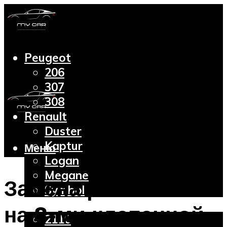
Peugeot
206
307
308
Renault
Duster
Kaptur
Меню
Logan
Megane
Замена ремня ГРМ
Symbol
Lada
на 8-ми клапанной
2110