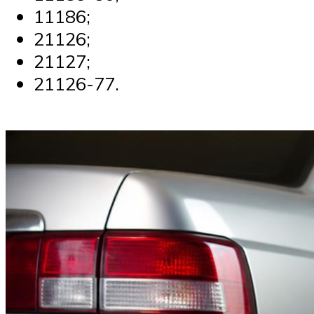
Suzuki
11186;
21126;
Меню
21127;
21126-77.