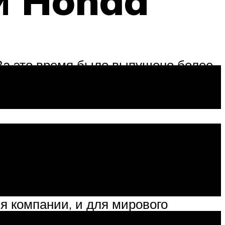
й Honda
 За это время было выпущено более
 Япония.
я компании, и для мирового