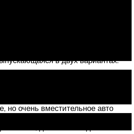
й пикап-грузовичок — пришелся по
ь популярное в США.
ыпускающаяся в двух вариантах:
плектации.
 все лучшие качества марки. До сих
ть.
е, но очень вместительное авто
а.
сяти лет, до 2009-го года.