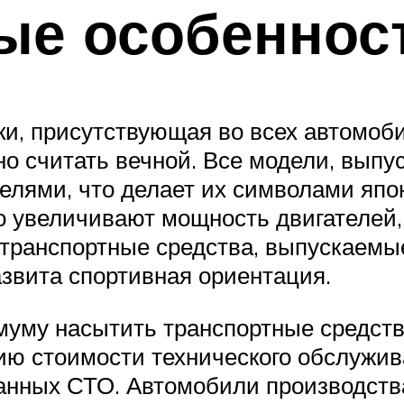
е особенност
и, присутствующая во всех автомоб
но считать вечной. Все модели, выпу
елями, что делает их символами япо
о увеличивают мощность двигателей,
е транспортные средства, выпускаемы
азвита спортивная ориентация.
имуму насытить транспортные средст
ию стоимости технического обслужив
анных СТО. Автомобили производства