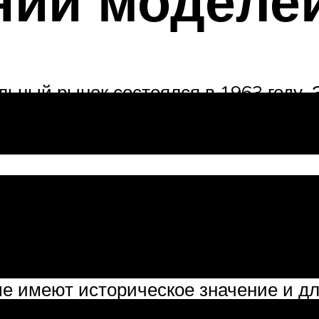
нии моделе
ьный рынок состоялся в 1963 году.
ой-производителем которых является
бестселлеры
ые имеют историческое значение и дл