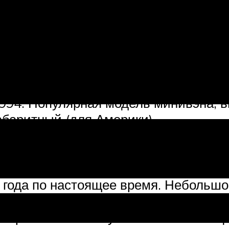
я.
onda T360 (1963—1967) — компактны
овам, строителям.
выпускающееся с 2010-го года, очен
994. Популярная модель минивэна, в
абаритный (для Америки).
ое авто с возможностью выбора ком
 году. Это кроссовер, объединивший
жность, проходимость, вместительнос
о года по настоящее время. Небольшо
опасности и низким расходом топлив
р S-series. Выпускался в течение де