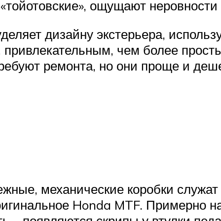
«тойотовские», ощущают неровности 
еляет дизайну экстерьера, использу
привлекательным, чем более просты
ребуют ремонта, но они проще и деш
ежные, механические коробки служат 
ригинальное Honda MTF. Примерно на
ять – появляются скрипы у втулки пе