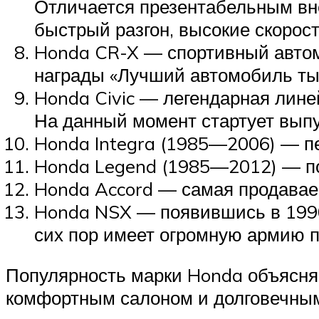
Suzuki
Отличается презентабельным вн
быстрый разгон, высокие скорост
Меню
Honda CR-X — спортивный автомо
награды «Лучший автомобиль ты
Honda Civic — легендарная лине
На данный момент стартует выпу
Honda Integra (1985—2006) — пе
Honda Legend (1985—2012) — по
Honda Accord — самая продаваем
Honda NSX — появившись в 1990
сих пор имеет огромную армию по
Популярность марки Honda объясня
комфортным салоном и долговечным