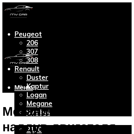
Peugeot
206
307
308
Renault
Duster
Kaptur
Меню
Logan
Megane
Механический
Symbol
Lada
наддув двигателя
2110