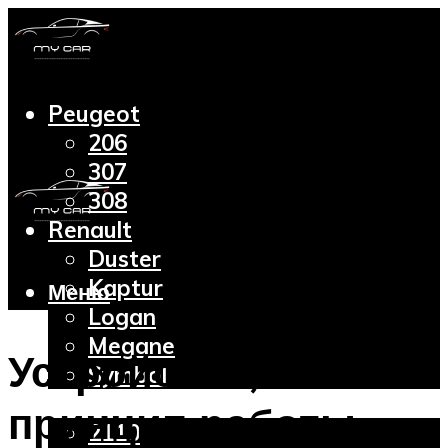
Peugeot
206
307
308
Renault
Duster
Kaptur
Меню
Logan
Megane
Устройство,
Symbol
Lada
принцип работы
2110