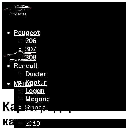
Peugeot
206
307
308
Renault
Duster
Kaptur
Меню
Logan
Megane
Карта радаров и
Symbol
Lada
камер
2110