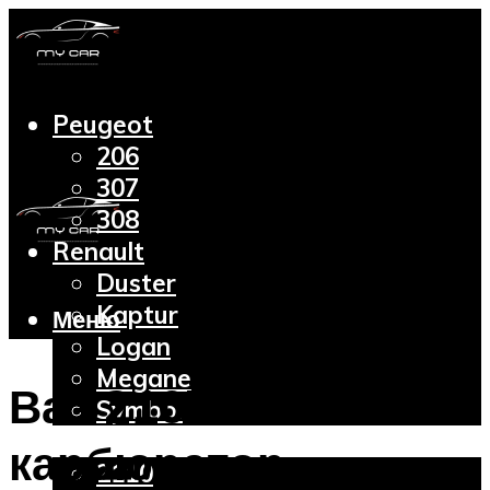
Peugeot
206
307
308
Renault
Duster
Kaptur
Меню
Logan
Megane
Ваз 2107
Symbol
Lada
карбюратор:
2110