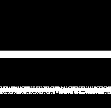
тью дверьми — всё это о Hyundai Tu
и, что позволяет чувствовать себя 
которые потерпел Hyundai Tucson пр
ртным. А вдобавок к этому было увел