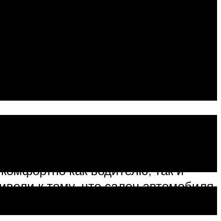
cson. Автомобиль полностью
комфортно как водителю, так и
ивели к тому, что салон автомобиля
ичено пространство и в багажнике.