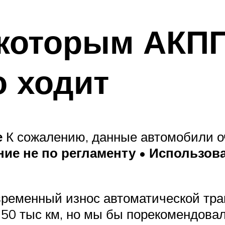
 которым АКПП
 ходит
е
К сожалению, данные автомобили оч
ие не по регламенту
• Использов
временный износ автоматической тра
-50 тыс км, но мы бы порекомендовал