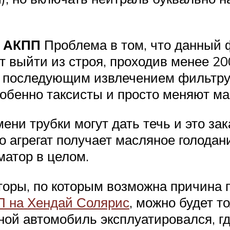
р АКПП
Проблема в том, что данный 
т выйти из строя, проходив менее 20
 с последующим извлечением фильтр
обенно таксисты и просто меняют ма
ени трубки могут дать течь и это за
го агрегат получает масляное голод
матор в целом.
оры, по которым возможна причина по
 на Хендай Солярис
, можно будет т
 иной автомобиль эксплуатировался, г