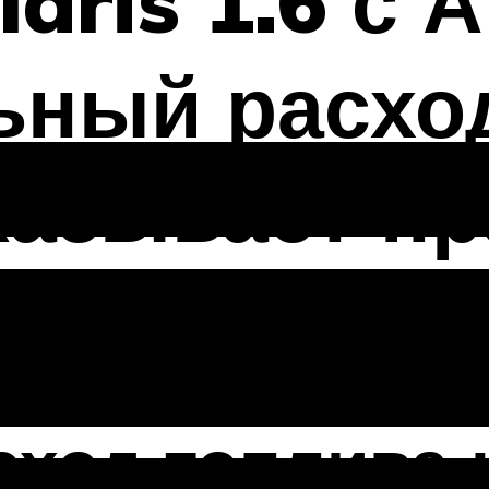
laris 1.6 с
ьный расхо
казывает пр
on 2.0 CRDi 
сход топлива 