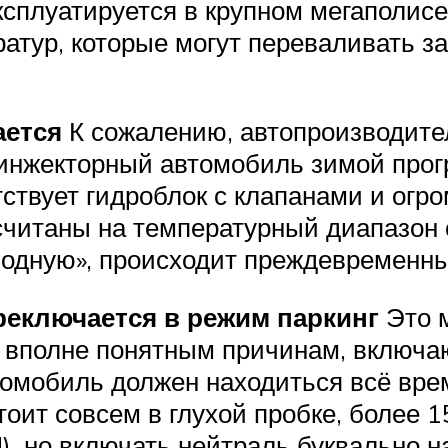
ксплуатируется в крупном мегаполис
атур, которые могут переваливать за
ается
К сожалению, автопроизводите
инжекторный автомобиль зимой прогре
ствует гидроблок с клапанами и огр
считаны на температурный диапазон 
одную», происходит преждевременный
реключается в режим паркинг
Это м
е вполне понятным причинам, включаю
томобиль должен находиться всё вре
тоит совсем в глухой пробке, более 
), но включать нейтраль буквально н