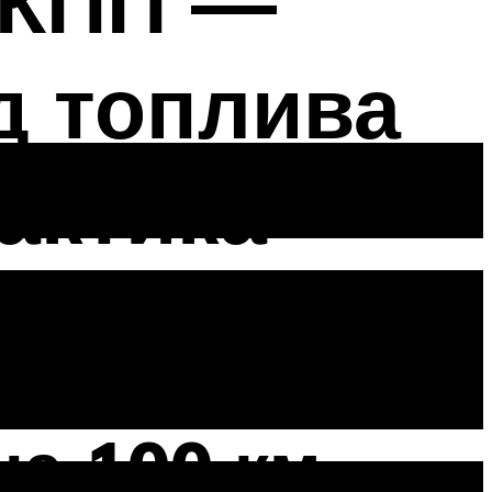
 АКПП —
д топлива
актика
AT 4WD
на 100 км