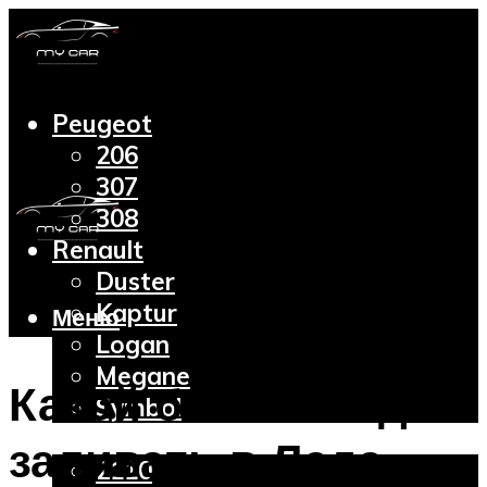
Peugeot
206
307
308
Renault
Duster
Kaptur
Меню
Logan
Megane
Какой бензин надо
Symbol
Lada
заливать в Лада
2110