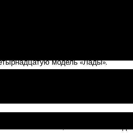
 культового автомобиля 90-х годов 
и 12 лет — с 2001 по 2013 годы, и з
рогах страны можно встретить этот а
под вкусовые предпочтения его облад
негодность, и у водителя возникает 
роизводители колёс предлагают поте
четырнадцатую модель «Лады».
ые
яются стальные, штампованные диск