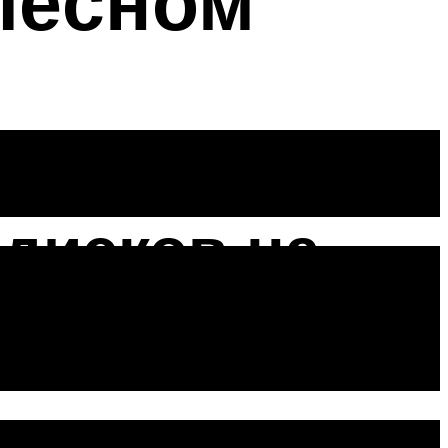
олёсном
дисков на