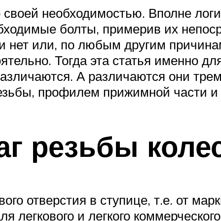
о своей необходимостью. Вполне ло
ходимые болты, примерив их непоср
и нет или, по любым другим причина
ятельно. Тогда эта статья именно дл
различаются. А различаются они тр
езьбы, профилем прижимной части и
аг резьбы коле
ого отверстия в ступице, т.е. от ма
 легкового и легкого коммерческого т