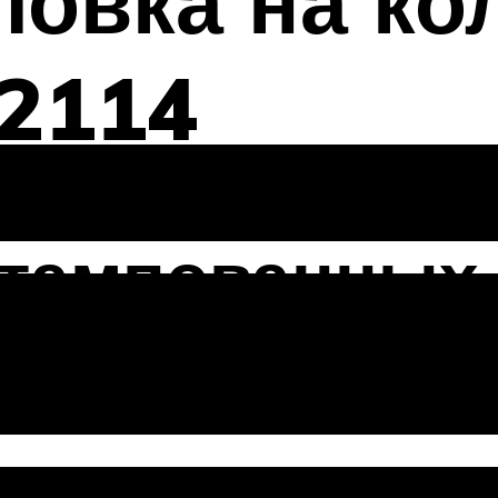
ловка на к
-2114
тампованных 
ВАЗ 2114