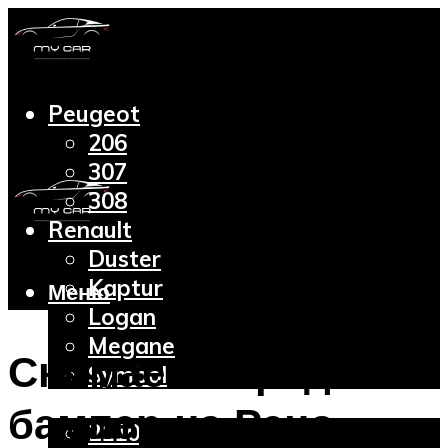
Peugeot
206
307
308
Renault
Duster
Kaptur
Меню
Logan
Megane
Снимаем передний
Symbol
Lada
бампер на Рено
2110