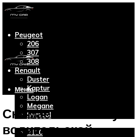
Peugeot
206
307
308
Renault
Duster
Kaptur
Меню
Logan
Megane
Снимаем обшивку
Symbol
Lada
водительской
2110