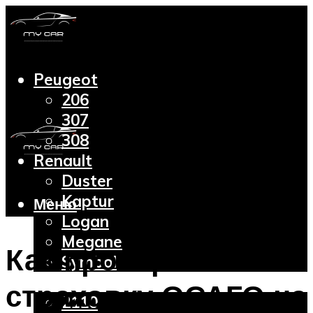
Peugeot
206
307
308
Renault
Duster
Kaptur
Меню
Logan
Megane
Как проверить
Symbol
Lada
страховку ОСАГО на
2110