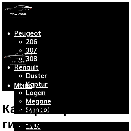
Peugeot
206
307
308
Renault
Duster
Kaptur
Меню
Logan
Megane
Как проверить
Symbol
Lada
гидрокомпенсаторы
2110