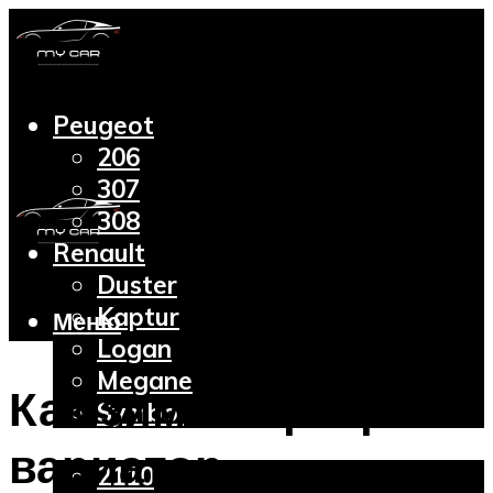
Peugeot
206
307
308
Renault
Duster
Kaptur
Меню
Logan
Megane
Как зимой прогреть
Symbol
Lada
вариатор
2110