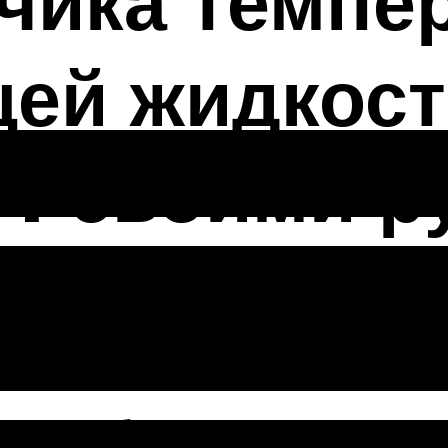
чика темпе
ей жидкост
4 своими р
пособие
я работа ДТОЖ