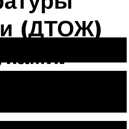
ратуры
и (ДТОЖ)
уками:
. Ориентиры