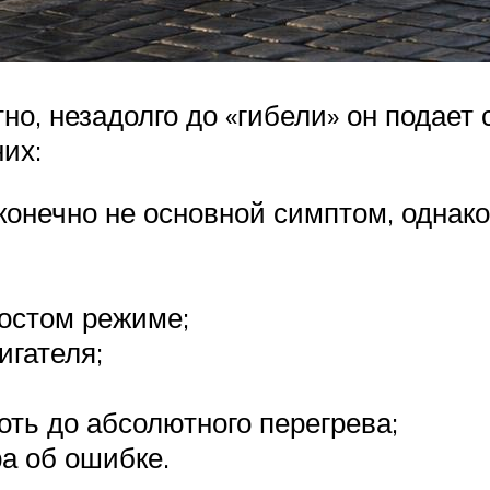
о, незадолго до «гибели» он подает 
их:
 конечно не основной симптом, одна
остом режиме;
игателя;
ть до абсолютного перегрева;
а об ошибке.