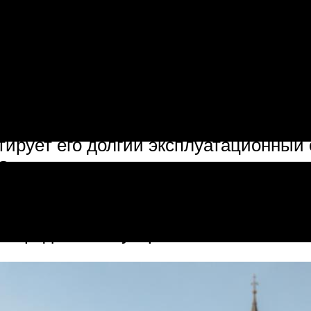
.
тирует его долгий эксплуатационный с
. Это расходная деталь, ремонту не 
 связано с целостностью электриче
– вот основные провокаторы размыкан
определить и устранить.