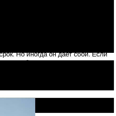
рок. Но иногда он дает сбои. Если
подлежит. Однако подавляющее
ской цепи. Обрывы, отходы
ия цепи. Как раз эти неполадки