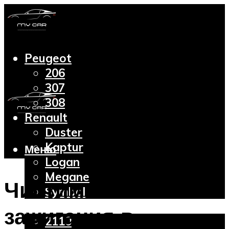
Peugeot
206
307
308
Renault
Duster
Kaptur
Меню
Logan
Megane
Чистим свечи
Symbol
Lada
зажигания в
2110