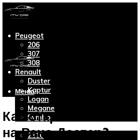
Peugeot
206
307
308
Renault
Duster
Kaptur
Меню
Logan
Megane
Как открыть капот
Symbol
Lada
на Рено Дастер?
2110