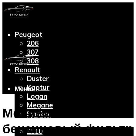
Peugeot
206
307
308
Renault
Duster
Kaptur
Меню
Logan
Megane
Меняем
Symbol
Lada
бензиновый фильтр
2110