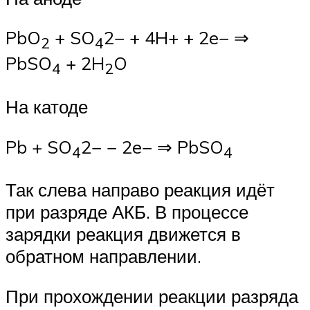
PbO
+ SO
2− + 4H+ + 2e− ⇒
2
4
PbSO
+ 2H
O
4
2
На катоде
Pb + SO
2− − 2e− ⇒ PbSO
4
4
Так слева направо реакция идёт
при разряде АКБ. В процессе
зарядки реакция движется в
обратном направлении.
При прохождении реакции разряда