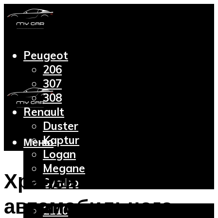
Peugeot
206
307
308
Renault
Duster
Kaptur
Меню
Logan
Megane
Хранение
Symbol
Lada
автомобильного
2110