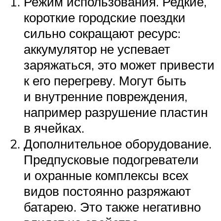
Suzuki
Режим использования. Редкие,
короткие городские поездки
сильно сокращают ресурс:
Меню
аккумулятор не успевает
заряжаться, это может привести
к его перегреву. Могут быть
и внутренние повреждения,
например разрушение пластин
в ячейках.
Дополнительное оборудование.
Предпусковые подогреватели
и охранные комплексы всех
видов постоянно разряжают
батарею. Это также негативно