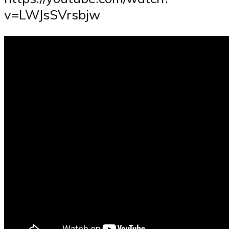
v=LWJsSVrsbjw