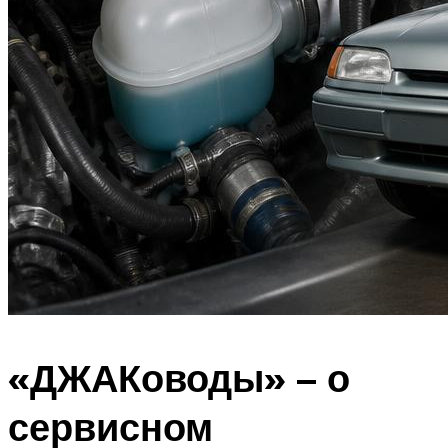
«ДЖАКоводы» – о
сервисном