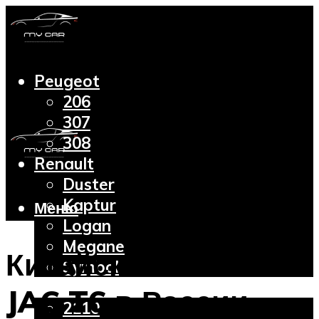
Peugeot
206
307
308
Renault
Duster
Kaptur
Меню
Logan
Megane
Китайский пикап
Symbol
Lada
JAC T6 в России –
2110