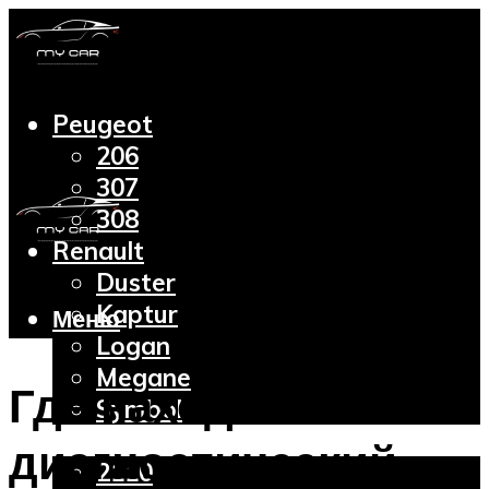
Peugeot
206
307
308
Renault
Duster
Kaptur
Меню
Logan
Megane
Где находится
Symbol
Lada
диагностический
2110