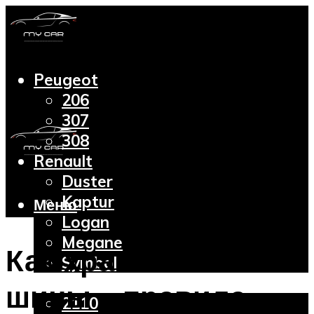
Peugeot
206
307
308
Renault
Duster
Kaptur
Меню
Logan
Megane
Как хранить зимние
Symbol
Lada
шины – правила
2110