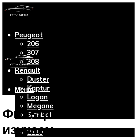
Peugeot
206
307
308
Renault
Duster
Kaptur
Меню
Logan
Megane
Фильтр масляный –
Symbol
Lada
изучаем
2110