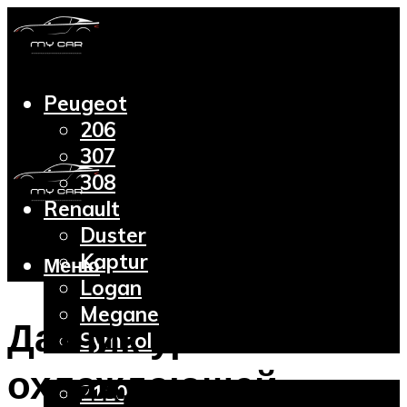
Peugeot
206
307
308
Renault
Duster
Kaptur
Меню
Logan
Megane
Датчик уровня
Symbol
Lada
охлаждающей
2110