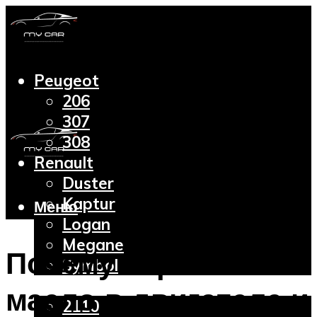
Peugeot
206
307
308
Renault
Duster
Kaptur
Меню
Logan
Megane
Почему чернеет
Symbol
Lada
масло в двигателе и
2110