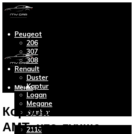
Peugeot
206
307
308
Renault
Duster
Kaptur
Меню
Logan
Megane
Коробка АТ или
Symbol
Lada
АМТ: что лучше
2110