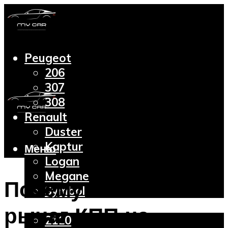
Peugeot
206
307
308
Renault
Duster
Kaptur
Меню
Logan
Megane
Почему болтается
Symbol
Lada
рычаг КПП на
2110