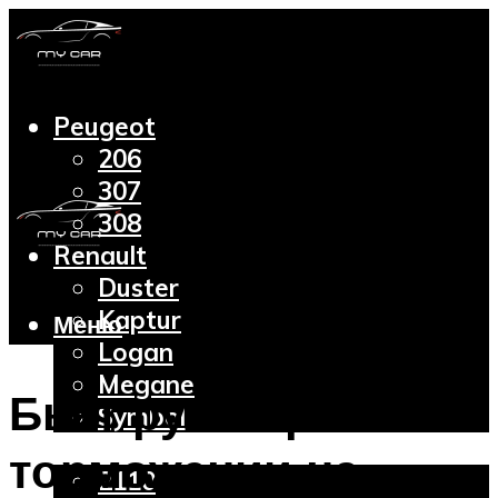
Peugeot
206
307
308
Renault
Duster
Kaptur
Меню
Logan
Megane
Бьет руль при
Symbol
Lada
торможении на
2110