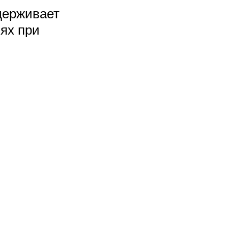
держивает
иях при