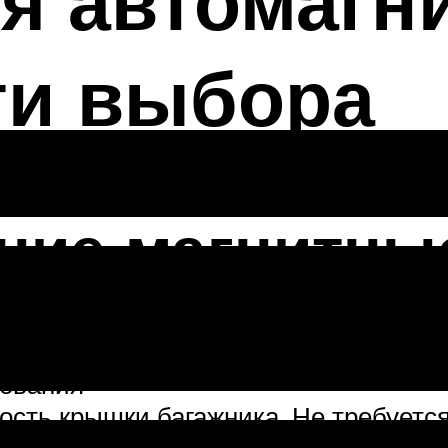
я автомагн
ти выбора
ние магнитны
нования
ость крышки багажника. Не требуетс
с автомобиля (сверление отверстий),