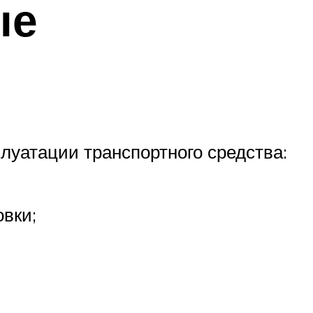
ые
луатации транспортного средства:
овки;