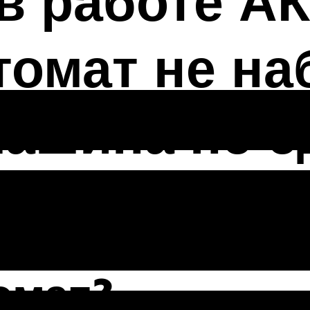
в работе АК
томат не на
машина не е
о ездить на м
омат?