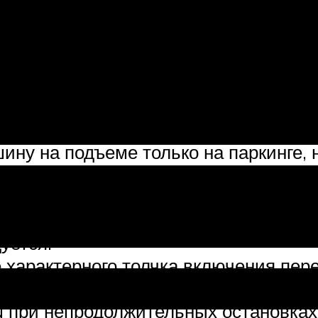
ний период обязательно дать машине
рые производители советуют несколь
я). Если не соблюдать это требовани
ину на подъеме только на паркинге, 
я механически, но блокировка не рас
ение в этом положении селектора АК
ко тогда, когда машина остановится,
уется.
 характерного толчка включения пере
димо максимально плавно. От этого з
 при непродолжительных остановках 