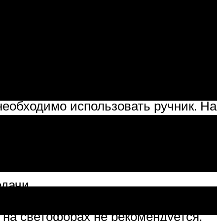
 прогреться. Масло должно
ко минут постоять на включенной
е, коробка сломается и понадобится
необходимо использовать ручник. На
считана на нагрузки. Если машина
ПП получит повреждения.
 но при этом задерживать рычаг в
дачи.
ависит износ механизмов АКПП.
на светофорах не рекомендуется,