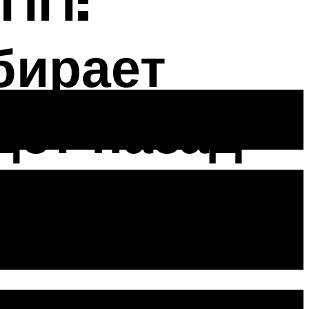
ПП:
бирает
дет назад
ашине с