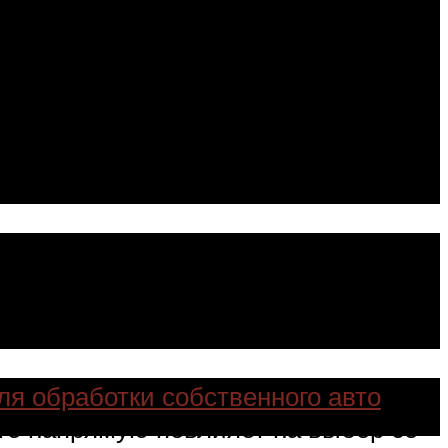
оизводители не скрывают
рганические растворители,
телей остаются только
ую плёнку на поверхности.
воска, полученной путём нарезки
редств состав более
ого и устойчивого к износу
ля обработки собственного авто
,
то напрямую повлияет на выбор со