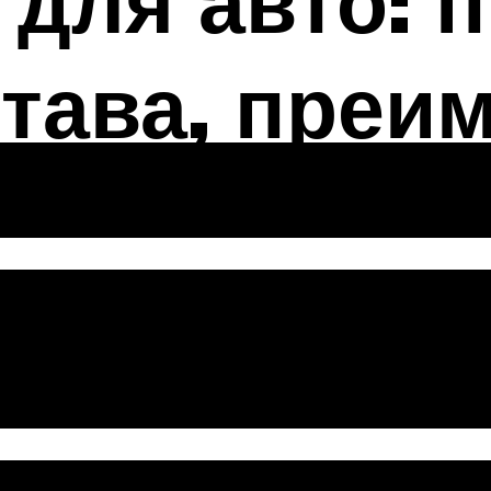
для авто: 
тава, преи