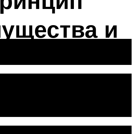
принцип
мущества и