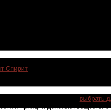
дождей не существует. Даже сами пр
едств.
енты, полимеры и различного рода о
дкую форму. При испарении раствори
яющие, позволяющие создать защитн
 антидождя можно назвать смесь из 
йт Спирит
. Но у профессиональных с
озволяет обеспечить создание прочн
 антидождь водителю лучше
выбрать д
ости и принцип действия веществ. Э