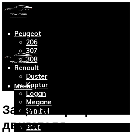
Peugeot
206
307
308
Renault
Duster
Kaptur
Меню
Logan
Megane
Защита картера
Symbol
Lada
двигателя –
2110