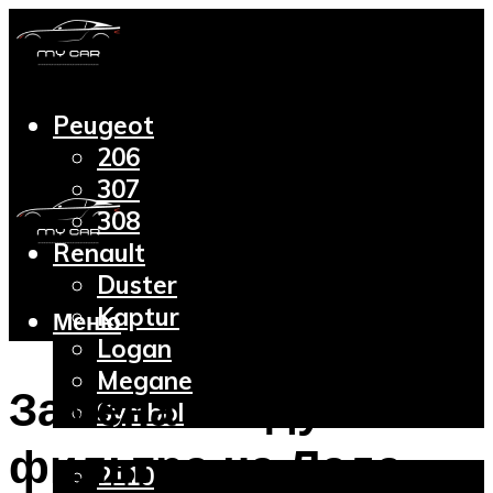
Peugeot
206
307
308
Renault
Duster
Kaptur
Меню
Logan
Megane
Замена воздушного
Symbol
Lada
фильтра на Лада
2110