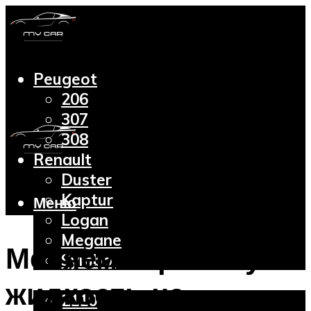
Peugeot
206
307
308
Renault
Duster
Kaptur
Меню
Logan
Megane
Меняем тормозную
Symbol
Lada
жидкость на
2110