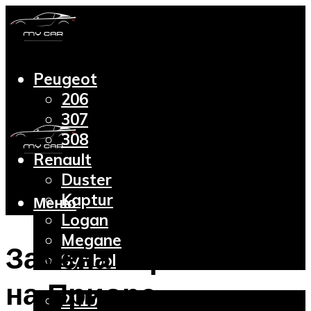
Peugeot
206
307
308
Renault
Duster
Kaptur
Меню
Logan
Megane
Замена термостата
Symbol
Lada
на Приоре –
2110