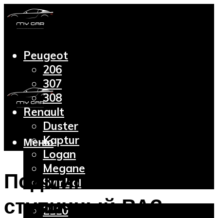
Peugeot
206
307
308
Renault
Duster
Kaptur
Меню
Logan
Megane
Подшипник
Symbol
Lada
ступичный ВАЗ:
2110