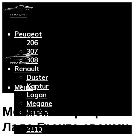
Peugeot
206
307
308
Renault
Duster
Kaptur
Меню
Logan
Megane
Меняем стартер
Symbol
Lada
Лада Гранта своими
2110