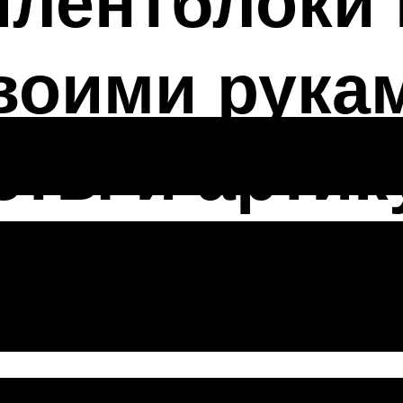
лентблоки 
оими рукам
еты и арти
 предназначе
а