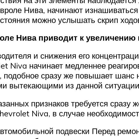
вроле Нива, начинают изнашиваться
стояния можно услышать скрип ходо
ле Нива приводит к увеличению 
водителя и снижения его концентрац
olet Niva начинает медленнее реагиро
 подобное сразу же повышает шанс 
еми вытекающими из данной ситуации
азанных признаков требуется сразу 
hevrolet Niva, в случае необходимос
автомобильной подвески Перед ремо