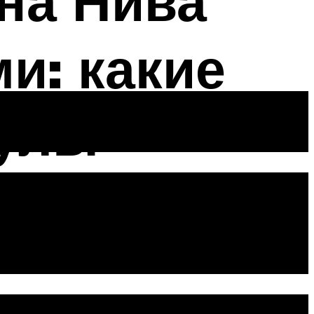
на Нива
и: какие
кулы
ние