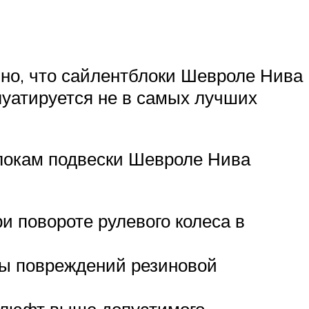
ьно, что сайлентблоки Шевроле Нива
луатируется не в самых лучших
блокам подвески Шевроле Нива
и повороте рулевого колеса в
ды повреждений резиновой
 люфт выше допустимого.