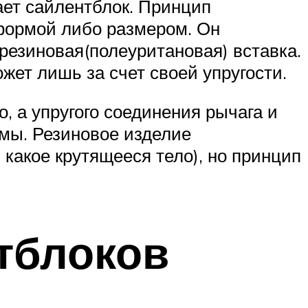
лает сайлентблок. Принцип
 формой либо размером. Он
резиновая(полеуритановая) вставка.
жет лишь за счет своей упругости.
, а упругого соединения рычага и
ймы. Резиновое изделие
 какое крутящееся тело), но принцип
тблоков