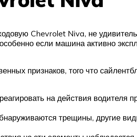
одовую Chevrolet Niva, не удивител
 особенно если машина активно эксп
венных признаков, того что сайлент
реагировать на действия водителя пр
бнаруживаются трещины, другие ви
йствия на эти элементы наблюдается