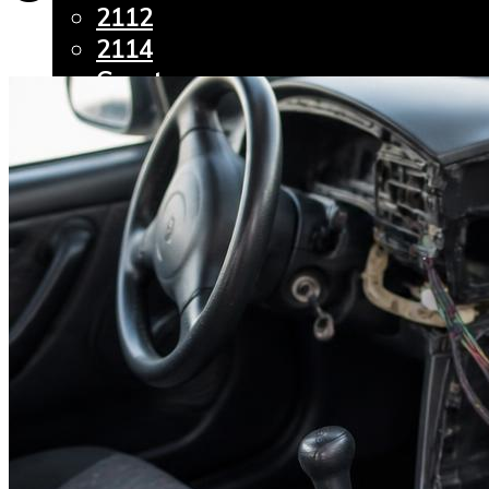
2112
2114
Granta
Kalina
Largus
Priora
Vesta
Chevrolet
Aveo
Lacetti
Lanos
Niva
Ford
Focus
Fusion