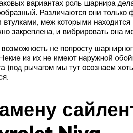
В таковых вариантах роль шарнира де
ообразный. Различаются они только
 втулками, меж которыми находится 
но закреплена, и вибрировать она мо
возможность не попросту шарнирного
 Некие из их не имеют наружной обо
 (под рычагом мы тут осознаем хоть
ся.
замену сайлен
vrolet Niva