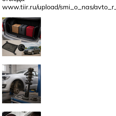
www.tiir.ru/upload/smi_o_nas/avto_r