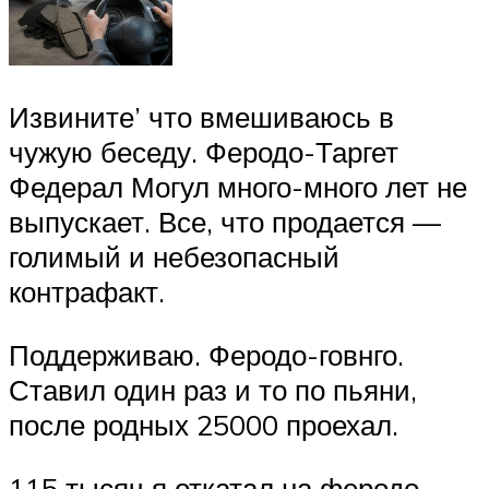
Извините’ что вмешиваюсь в
чужую беседу. Феродо-Таргет
Федерал Могул много-много лет не
выпускает. Все, что продается —
голимый и небезопасный
контрафакт.
Поддерживаю. Феродо-говнго.
Ставил один раз и то по пьяни,
после родных 25000 проехал.
115 тысяч я откатал на феродо