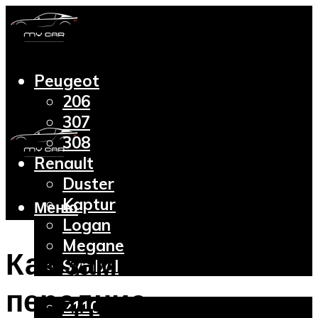
Peugeot
206
307
308
Renault
Duster
Kaptur
Меню
Logan
Megane
Как заменить
Symbol
Lada
передние
2110