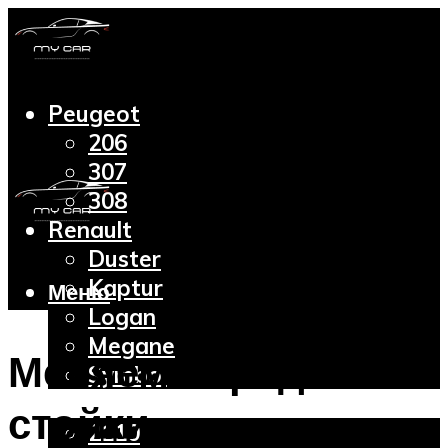
Peugeot
206
307
308
Renault
Duster
Kaptur
Меню
Logan
Megane
Меняем передние
Symbol
Lada
стойки
2110