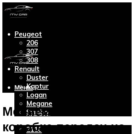
Peugeot
206
307
308
Renault
Duster
Kaptur
Меню
Logan
Megane
Меняем масло в
Symbol
Lada
коробке передач на
2110