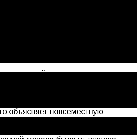
995 авто стало доступно гражданам
иль известен под названием «ДЭУ
ороже российских переднеприводных
и, опережал по данным
реднего класса.
это объясняет повсеместную
о данной модели было выпущено