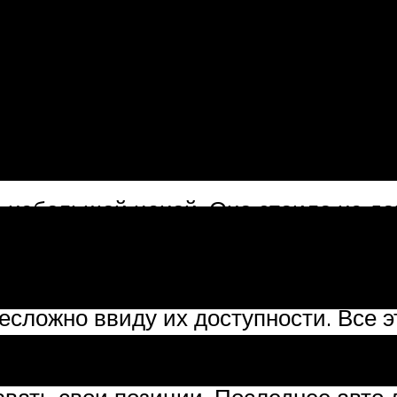
елей развивающихся государств. С 1
 корейским жителям данный автомоб
, небольшой ценой. Оно стоило не д
адежен, неприхотлив в использовани
 и не уступал импортным моделям с
сложно ввиду их доступности. Все 
авать свои позиции. Последнее авт