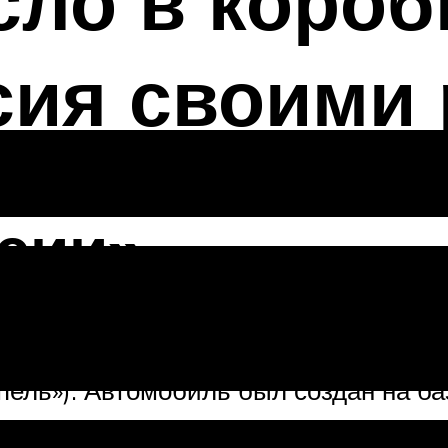
ло в короб
сия своими
сии»
класса была представлена публике в
ель»). Автомобиль был создан на ба