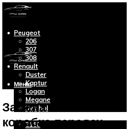
Peugeot
206
307
308
Renault
Duster
Kaptur
Меню
Logan
Megane
Замена масла в
Symbol
Lada
коробке передач
2110